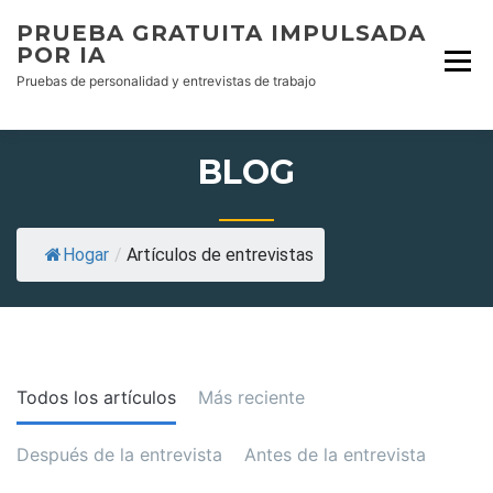
Skip
PRUEBA GRATUITA IMPULSADA
to
POR IA
content
Pruebas de personalidad y entrevistas de trabajo
BLOG
Hogar
/
Artículos de entrevistas
Todos los artículos
Más reciente
Después de la entrevista
Antes de la entrevista