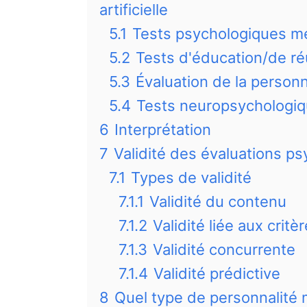
artificielle
5.1
Tests psychologiques m
5.2
Tests d'éducation/de ré
5.3
Évaluation de la personn
5.4
Tests neuropsychologi
6
Interprétation
7
Validité des évaluations p
7.1
Types de validité
7.1.1
Validité du contenu
7.1.2
Validité liée aux critè
7.1.3
Validité concurrente
7.1.4
Validité prédictive
8
Quel type de personnalité 