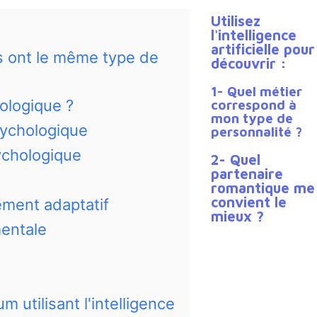
Utilisez
l'intelligence
artificielle pour
s ont le même type de
découvrir :
1- Quel métier
ologique ?
correspond à
mon type de
sychologique
personnalité ?
sychologique
2- Quel
partenaire
romantique me
convient le
ment adaptatif
mieux ?
mentale
 utilisant l'intelligence