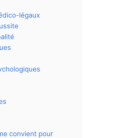
édico-légaux
ussite
alité
ques
sychologiques
res
me convient pour