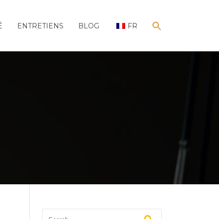
É
ENTRETIENS
BLOG
FR
SEARCH
FOR:
Search Button