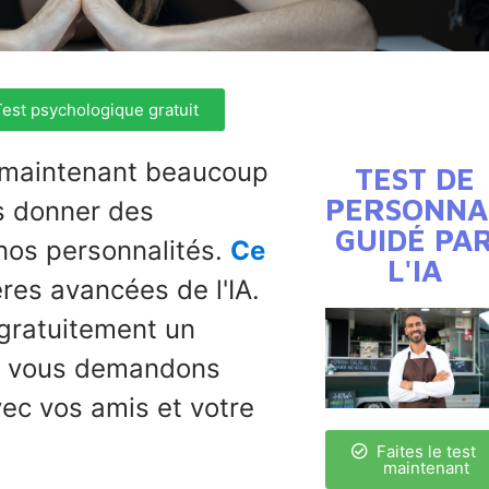
est psychologique gratuit
est maintenant beaucoup
TEST DE
PERSONNA
s donner des
GUIDÉ PA
nos personnalités.
Ce
L'IA
ères avancées de l'IA.
 gratuitement un
us vous demandons
ec vos amis et votre
Faites le test
maintenant