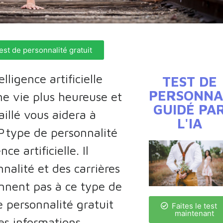
est de personnalité gratuit
ligence artificielle
TEST DE
PERSONNA
ne vie plus heureuse et
GUIDÉ PA
aillé vous aidera à
L'IA
P
type de personnalité
ce artificielle. Il
nalité et des carrières
nnent pas à ce type de
e personnalité gratuit
Faites le test
maintenant
des informations