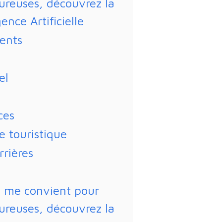
oureuses, découvrez la
gence Artificielle
ents
el
ces
e touristique
rrières
é me convient pour
oureuses, découvrez la