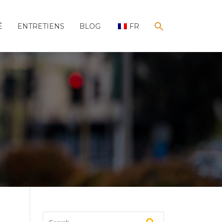
É
ENTRETIENS
BLOG
FR
SEARCH
FOR:
Search Button