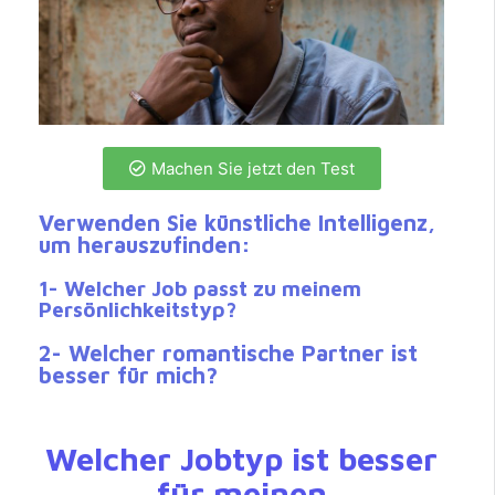
Machen Sie jetzt den Test
Verwenden Sie künstliche Intelligenz,
um herauszufinden:
1- Welcher Job passt zu meinem
Persönlichkeitstyp?
2- Welcher romantische Partner ist
besser für mich?
Welcher Jobtyp ist besser
für meinen