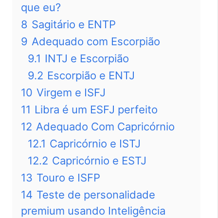
que eu?
8
Sagitário e ENTP
9
Adequado com Escorpião
9.1
INTJ e Escorpião
9.2
Escorpião e ENTJ
10
Virgem e ISFJ
11
Libra é um ESFJ perfeito
12
Adequado Com Capricórnio
12.1
Capricórnio e ISTJ
12.2
Capricórnio e ESTJ
13
Touro e ISFP
14
Teste de personalidade
premium usando Inteligência