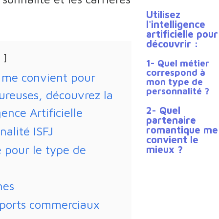
Utilisez
l'intelligence
artificielle pour
découvrir :
1- Quel métier
correspond à
é me convient pour
mon type de
personnalité ?
oureuses, découvrez la
2- Quel
gence Artificielle
partenaire
romantique me
alité ISFJ
convient le
e pour le type de
mieux ?
nes
ports commerciaux