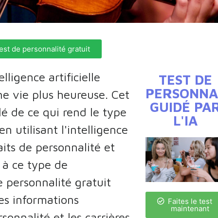
est de personnalité gratuit
ligence artificielle
TEST DE
PERSONNA
ne vie plus heureuse. Cet
GUIDÉ PA
llé de ce qui rend le type
L'IA
n utilisant l'intelligence
raits de personnalité et
 à ce type de
e personnalité gratuit
des informations
Faites le test
maintenant
rsonnalité et les carrières