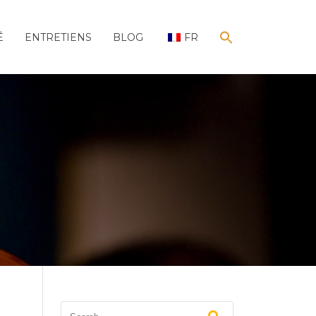
É
ENTRETIENS
BLOG
FR
SEARCH
FOR:
Search Button