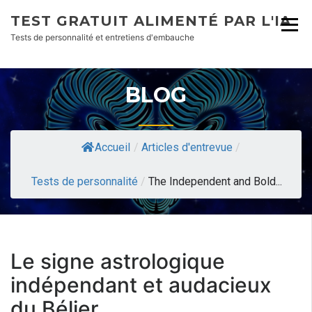
TEST GRATUIT ALIMENTÉ PAR L'IA
Tests de personnalité et entretiens d'embauche
BLOG
Accueil
/
Articles d'entrevue
/
Tests de personnalité
/
The Independent and Bold...
Le signe astrologique
indépendant et audacieux
du Bélier