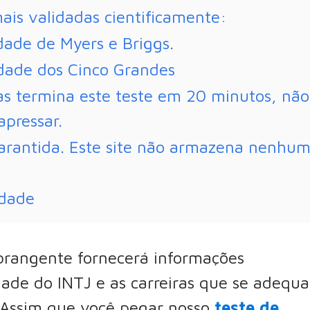
ais validadas cientificamente:
dade de Myers e Briggs.
idade dos Cinco Grandes
as termina este teste em 20 minutos, não
apressar.
arantida. Este site não armazena nenhu
idade
brangente fornecerá informações
dade do INTJ
e as carreiras que se adequ
. Assim que você pegar nosso
teste de