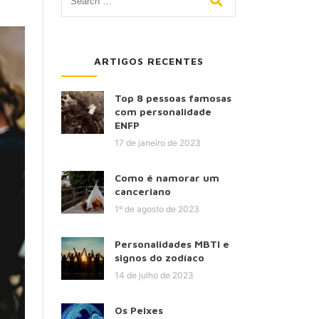
ARTIGOS RECENTES
Top 8 pessoas famosas
com personalidade
ENFP
17 de janeiro de 2023
Como é namorar um
canceriano
1º de agosto de 2023
Personalidades MBTI e
signos do zodíaco
14 de julho de 2023
Os Peixes