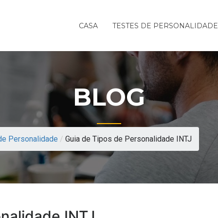
CASA
TESTES DE PERSONALIDADE
BLOG
de Personalidade
/
Guia de Tipos de Personalidade INTJ
onalidade INTJ