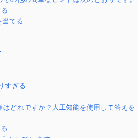
する
を当てる
ア
りすぎる
種はどれですか？人工知能を使用して答えを
する