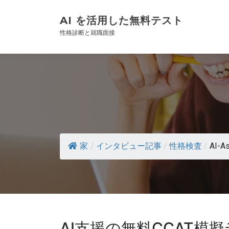
AI を活用した無料テスト
性格診断と就職面接
家
/
インタビュー記事
/
性格検査
/
AI-As
AI支援の無料CCAT模