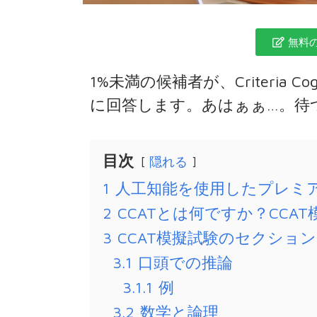
無料の
1%未満の候補者が、Criteria Cog
に回答します。あはぁぁ…。待つ
目次
隠れる
1
人工知能を使用したプレミ
2
CCATとは何ですか？CC
3
CCAT模擬試験のセクション
3.1
口頭での推論
3.1.1
例
3.2
数学と論理