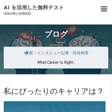
AI を活用した無料テスト
性格診断と就職面接
ブログ
家
/
インタビュー記事
/
性格検査
/
What Career Is Right...
私にぴったりのキャリアは？