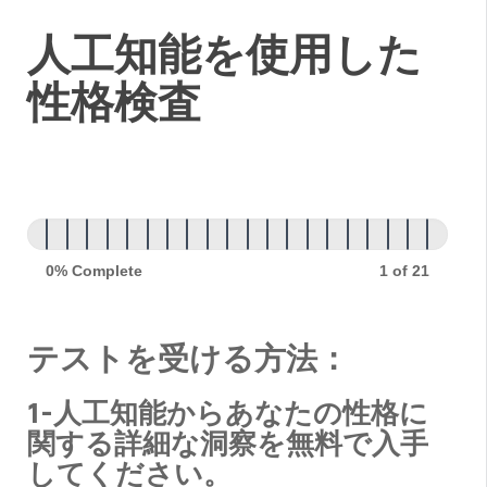
人
人工知能を使用した
工
性格検査
知
能
を
使
用
0% Complete
1 of 21
し
た
テストを受ける方法：
性
1-人工知能からあなたの性格に
格
関する詳細な洞察を無料で入手
検
してください。