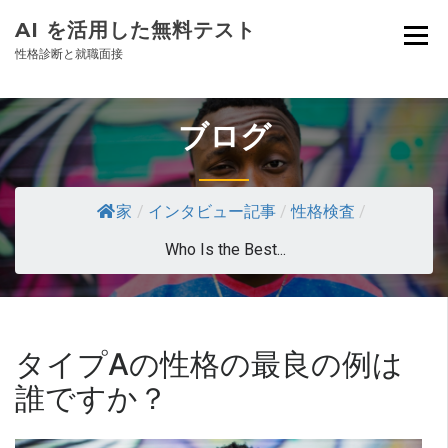
AI を活用した無料テスト
性格診断と就職面接
ブログ
家
/
インタビュー記事
/
性格検査
/
Who Is the Best...
タイプAの性格の最良の例は
誰ですか？