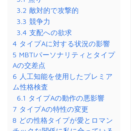
3.2
敵対的で攻撃的
3.3
競争力
3.4
支配への欲求
4
タイプAに対する状況の影響
5
MBTIパーソナリティとタイプ
Aの交差点
6
人工知能を使用したプレミア
ム性格検査
6.1
タイプAの動作の悪影響
7
タイプAの特性の変更
8
どの性格タイプが愛とロマン
チックな関係に私に合っている