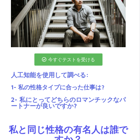
今すぐテストを受ける
人工知能を使用して調べる:
1- 私の性格タイプに合った仕事は?
2- 私にとってどちらのロマンチックなパ
ートナーが良いですか?
私と同じ性格の有名人は誰で
すか？