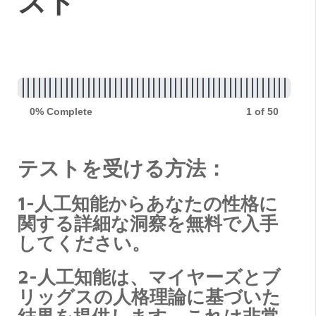
スト
能
を
使
用
し
0% Complete
1 of 50
た
16
テストを受ける方法：
の
1-人工知能からあなたの性格に
性
関する詳細な洞察を無料で入手
格
してください。
タ
2-人工知能は、マイヤーズとブ
イ
リッグスの人格理論に基づいた
プ
結果を提供します。これは非常