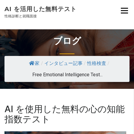
AI を活用した無料テスト
性格診断と就職面接
ブログ
家
/
インタビュー記事
/
性格検査
/
Free Emotional Intelligence Test...
AI を使用した無料の心の知能
指数テスト