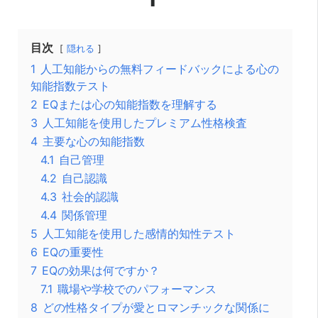
目次
隠れる
1
人工知能からの無料フィードバックによる心の
知能指数テスト
2
EQまたは心の知能指数を理解する
3
人工知能を使用したプレミアム性格検査
4
主要な心の知能指数
4.1
自己管理
4.2
自己認識
4.3
社会的認識
4.4
関係管理
5
人工知能を使用した感情的知性テスト
6
EQの重要性
7
EQの効果は何ですか？
7.1
職場や学校でのパフォーマンス
8
どの性格タイプが愛とロマンチックな関係に