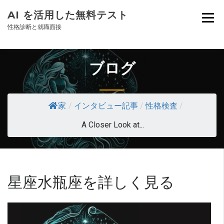
AI を活用した無料テスト
性格診断と就職面接
ブログ
家
/
インタビュー記事
/
性格検査
/
A Closer Look at...
星座水瓶座を詳しく見る