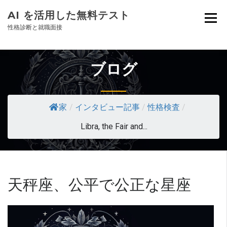
AI を活用した無料テスト
性格診断と就職面接
ブログ
家
/
インタビュー記事
/
性格検査
/
Libra, the Fair and...
天秤座、公平で公正な星座