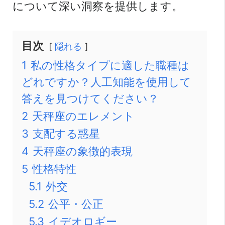
について深い洞察を提供します。
目次
隠れる
1
私の性格タイプに適した職種は
どれですか？人工知能を使用して
答えを見つけてください？
2
天秤座のエレメント
3
支配する惑星
4
天秤座の象徴的表現
5
性格特性
5.1
外交
5.2
公平・公正
5.3
イデオロギー