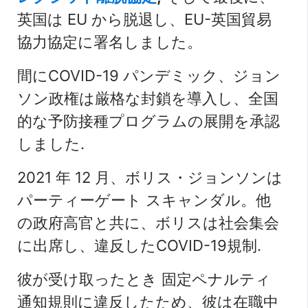
英国は EU から脱退し、EU-英国貿易
協力協定に署名しました。
間に
COVID-19 パンデミック
、ジョン
ソン政権は厳格な封鎖を導入し、全国
的な予防接種プログラムの展開を承認
しました.
2021 年 12 月、ボリス・ジョンソンは
パーティーゲート
スキャンダル。他
の政府高官と共に、ボリスは社会集会
に出席し、違反した
COVID-19規制
.
彼が受け取ったとき
固定ペナルティ
通知
規則に違反したため、彼は在職中