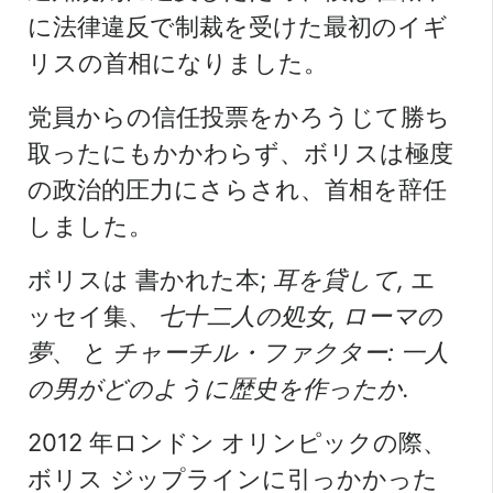
に法律違反で制裁を受けた最初のイギ
リスの首相になりました。
党員からの信任投票をかろうじて勝ち
取ったにもかかわらず、ボリスは極度
の政治的圧力にさらされ、首相を辞任
しました。
ボリスは
書かれた本;
耳を貸して
,
エ
ッセイ集、
七十二人の処女
,
ローマの
夢
、 と
チャーチル・ファクター: 一人
の男がどのように歴史を作ったか
.
2012 年ロンドン オリンピックの際、
ボリス
ジップラインに引っかかった