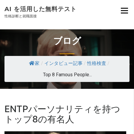
AI を活用した無料テスト
性格診断と就職面接
ブログ
家
/
インタビュー記事
/
性格検査
/
Top 8 Famous People...
ENTPパーソナリティを持つ
トップ8の有名人